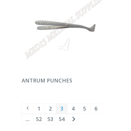
DEVAMINI OKU
ANTRUM PUNCHES
1
2
3
4
5
6
…
52
53
54