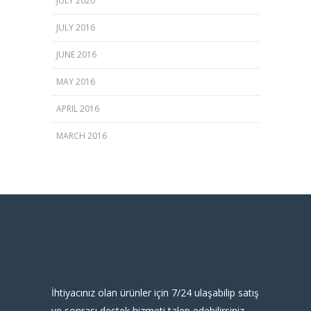
JULY 2020
JULY 2016
JUNE 2016
MAY 2016
APRIL 2016
MARCH 2016
İhtiyacınız olan ürünler için 7/24 ulaşabilip satış
ve sonrası destek hizmeti talep edebilirsiniz.