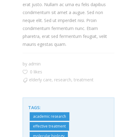
erat justo. Nullam ac urna eu felis dapibus
condimentum sit amet a augue. Sed non
neque elit. Sed ut imperdiet nisi. Proin
condimentum fermentum nunc. Etiam
pharetra, erat sed fermentum feugiat, velit
mauris egestas quam.
by
admin
0 likes
elderly care
,
research
,
treatment
TAGS:
academic research
effective treatment
molecular biology