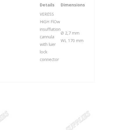
Details
Dimensions
VERESS
HiGH FlOw
insufflation
Ø 2,7 mm
cannula
WL 170 mm
with luer
lock
connector