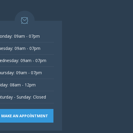
onday:
09am - 07pm
esday:
09am - 07pm
ednesday:
09am - 07pm
ursday:
09am - 07pm
iday:
08am - 12pm
turday - Sunday:
Closed
MAKE AN APPOINTMENT