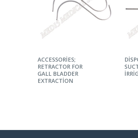
DEVAMINI OKU
DEV
ACCESSORIES;
DISP
RETRACTOR FOR
SUC
GALL BLADDER
IRRI
EXTRACTION