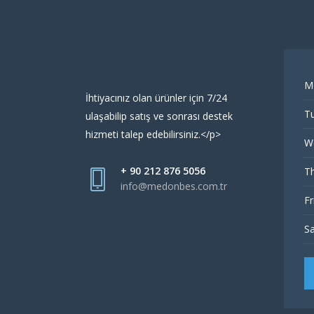
M
İhtiyacınız olan ürünler için 7/24
Tu
ulaşabilip satış ve sonrası destek
hizmeti talep edebilirsiniz.</p>
W
+ 90 212 876 5056
Th
info@medonbes.com.tr
Fr
Sa