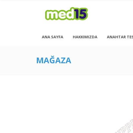
ANA SAYFA
HAKKIMIZDA
ANAHTAR TE
MAĞAZA
Pazartesi - Cuma 08:00 - 18:00
Cumartesi - 08:00 - 14:00
<h6 style= “font-size: 13px; font-weight: 600;