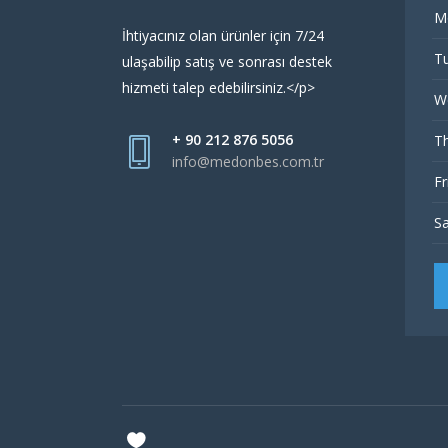
M
İhtiyacınız olan ürünler için 7/24
Tu
ulaşabilip satış ve sonrası destek
hizmeti talep edebilirsiniz.</p>
W
+ 90 212 876 5056
Th
info@medonbes.com.tr
Fr
Sa