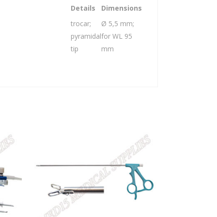
Details
Dimensions
trocar;
Ø 5,5 mm;
pyramidal
for WL 95
tip
mm