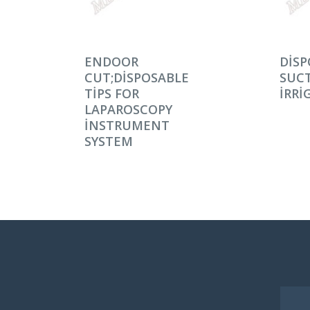
DEVAMINI OKU
DEV
ENDOOR
DISP
CUT;DISPOSABLE
SUC
TIPS FOR
IRRI
LAPAROSCOPY
INSTRUMENT
SYSTEM