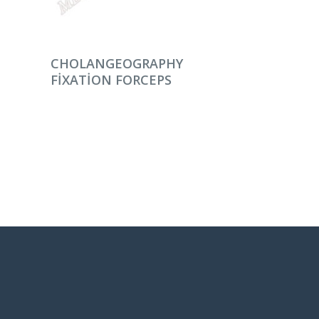
DEVAMINI OKU
CHOLANGEOGRAPHY
FIXATION FORCEPS