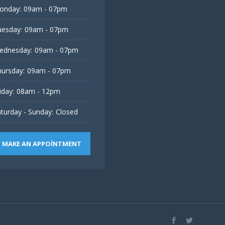
onday:
09am - 07pm
esday:
09am - 07pm
ednesday:
09am - 07pm
ursday:
09am - 07pm
iday:
08am - 12pm
turday - Sunday:
Closed
MAKE AN APPOINTMENT