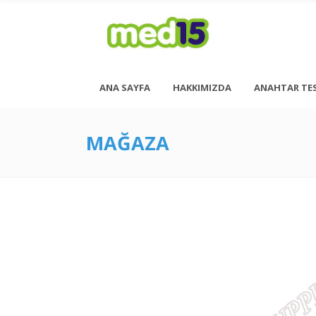
ANA SAYFA
HAKKIMIZDA
ANAHTAR TE
MAĞAZA
Pazartesi - Cuma 08:00 - 18:00
Cumartesi - 08:00 - 14:00
<h6 style= “font-size: 13px; font-weight: 600;