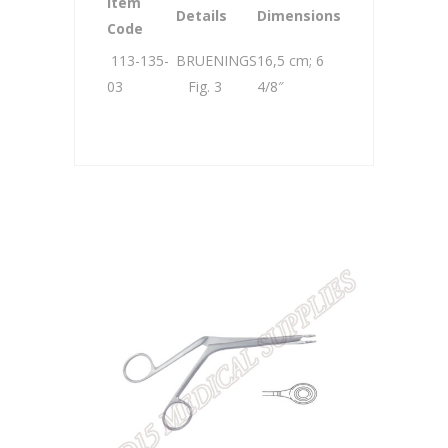
Item
Details
Dimensions
Code
113-135-
BRUENINGS
16,5 cm; 6
03
Fig. 3
4/8″