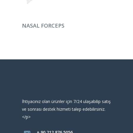
DEVAMINI OKU
NASAL FORCEPS
İhtiyacınız olan ürünler için 7/24 ulaşabilip satış
ve sonrası destek hizmeti talep edebilirsiniz.
</p>
+ 90 212 876 5056