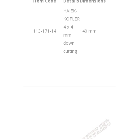
Item Code
Details
Dimensions
HAJEK-
KOFLER
4 x 4
113-171-14
140 mm
mm
down
cutting