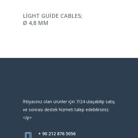
DEVAMINI OKU
LIGHT GUIDE CABLES;
Ø 4,8 MM
İhtiyacınız olan ürünler için 7/24 ulaşabilip satış
ve sonrası destek hizmeti talep edebilirsiniz.
</p>
+ 90 212 876 5056