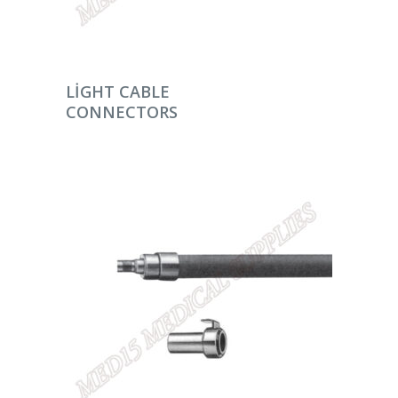
DEVAMINI OKU
LIGHT CABLE
CONNECTORS