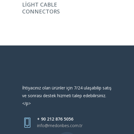
DEVAMINI OKU
LIGHT CABLE
CONNECTORS
İhtiyacınız olan ürünler için 7/24 ulaşabilip satış
ve sonrası destek hizmeti talep edebilirsiniz.
</p>
+ 90 212 876 5056
info@medonbes.com.tr