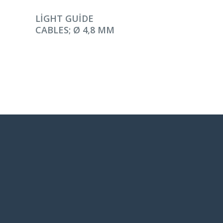
DEVAMINI OKU
LIGHT GUIDE
CABLES; Ø 4,8 MM