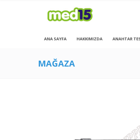
ANA SAYFA
HAKKIMIZDA
ANAHTAR TE
MAĞAZA
Pazartesi - Cuma 08:00 - 18:00
Cumartesi - 08:00 - 14:00
<h6 style= “font-size: 13px; font-weight: 600;