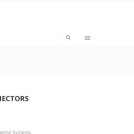
mkd-icon-top-left”>
</div>
NECTORS
mkd-elements-top-right”>
tom: 1px;”>Follow Us</h6>
aging Systems
</div>