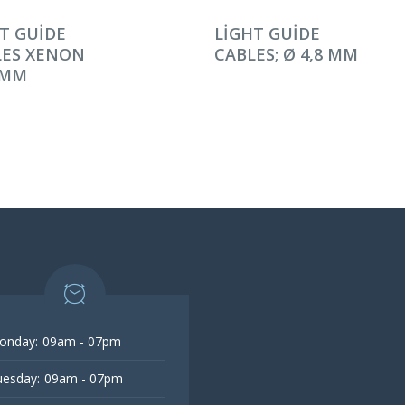
AMINI OKU
DEVAMINI OKU
T GUIDE
LIGHT GUIDE
LES XENON
CABLES; Ø 4,8 MM
0MM
onday:
09am - 07pm
esday:
09am - 07pm