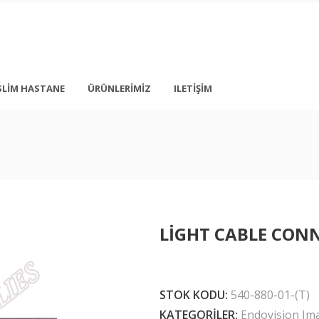
SLIM HASTANE
ÜRÜNLERIMIZ
ILETIŞIM
+ 90 212 876 5056
İstanbul
info@medonbes.com.tr
TÜRKİYE
<div class=”
LIGHT CABLE CON
<div class=”
 text-transform: none; line-height: 12px; margin-top: 10px; margin-bot
STOK KODU:
540-880-01-(T)
KATEGORILER:
Endovision Im