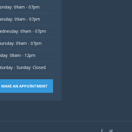
onday:
09am - 07pm
esday:
09am - 07pm
ednesday:
09am - 07pm
ursday:
09am - 07pm
iday:
08am - 12pm
turday - Sunday:
Closed
MAKE AN APPOINTMENT