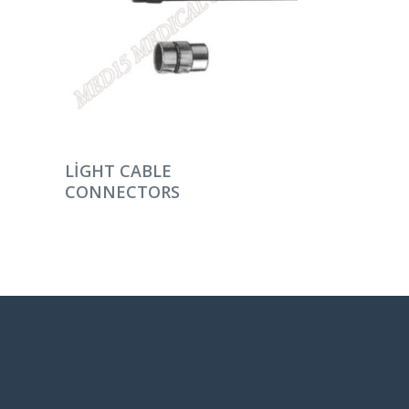
DEVAMINI OKU
LIGHT CABLE
CONNECTORS