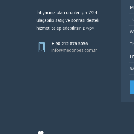
M
İhtiyacınız olan ürünler için 7/24
Tu
ulaşabilip satış ve sonrası destek
hizmeti talep edebilirsiniz.</p>
W
+ 90 212 876 5056
Th
info@medonbes.com.tr
Fr
Sa