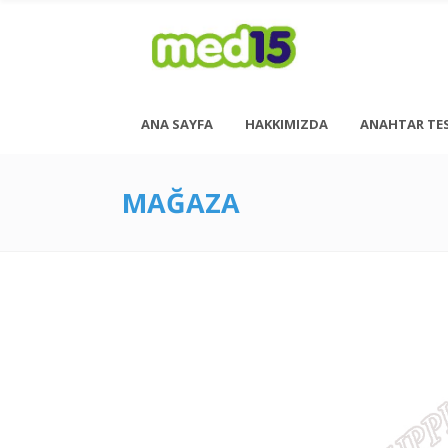
ANA SAYFA
HAKKIMIZDA
ANAHTAR TE
MAĞAZA
Pazartesi - Cuma 08:00 - 18:00
Cumartesi - 08:00 - 14:00
<h6 style= “font-size: 13px; font-weight: 600;