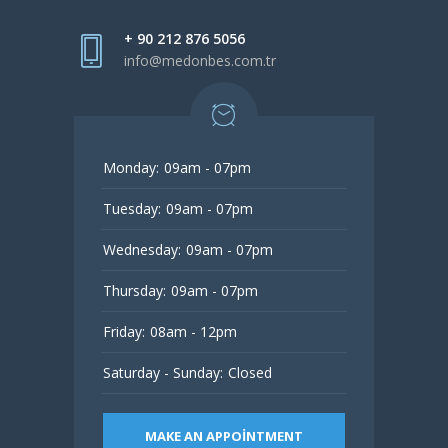
+ 90 212 876 5056
info@medonbes.com.tr
Monday:
09am - 07pm
Tuesday:
09am - 07pm
Wednesday:
09am - 07pm
Thursday:
09am - 07pm
Friday:
08am - 12pm
Saturday - Sunday:
Closed
MAKE AN APPOINTMENT