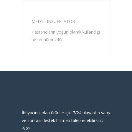
MED15 INSUFFLATOR
Hastanelerin yoğun olarak kullandığı
bir ürünümüzdür.
İhtiyacınız olan ürünler için 7/24 ulaşabilip satış
ve sonrası destek hizmeti talep edebilirsiniz.
</p>