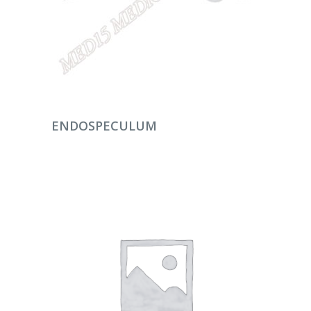
DEVAMINI OKU
ENDOSPECULUM