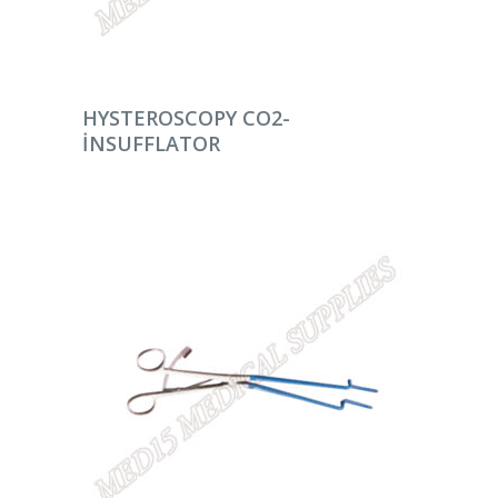
DEVAMINI OKU
HYSTEROSCOPY CO2-
INSUFFLATOR