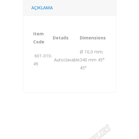
AÇIKLAMA
Item
Details
Dimensions
Code
Ø 10,0 mm;
601-010-
Autoclavable
340 mm 45°
49
45°