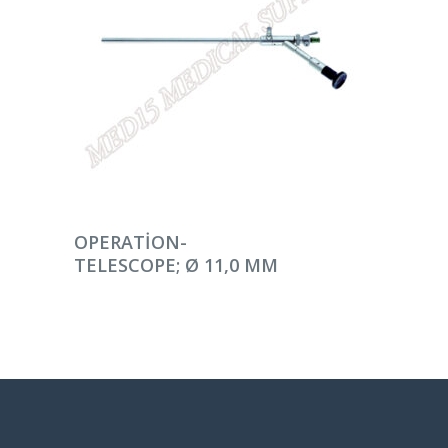
DEVAMINI OKU
OPERATION-
TELESCOPE; Ø 11,0 MM