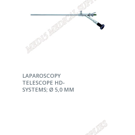
DEVAMINI OKU
LAPAROSCOPY
TELESCOPE HD-
SYSTEMS; Ø 5,0 MM