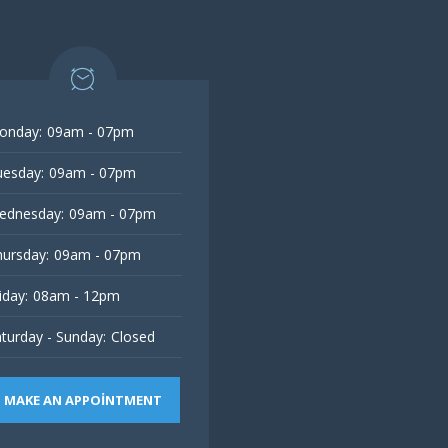
onday:
09am - 07pm
esday:
09am - 07pm
ednesday:
09am - 07pm
ursday:
09am - 07pm
iday:
08am - 12pm
turday - Sunday:
Closed
MAKE AN APPOINTMENT