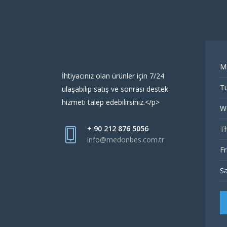
M
İhtiyacınız olan ürünler için 7/24
Tu
ulaşabilip satış ve sonrası destek
hizmeti talep edebilirsiniz.</p>
W
+ 90 212 876 5056
Th
info@medonbes.com.tr
Fr
Sa