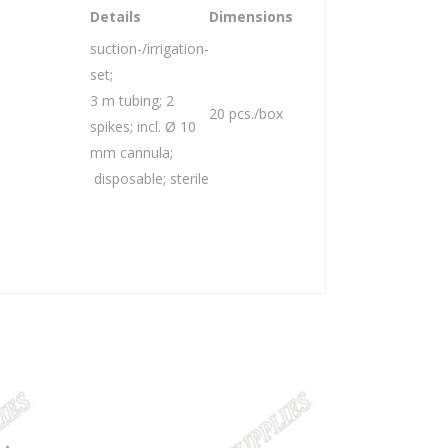
Details
Dimensions
suction-/irrigation-
set;
3 m tubing; 2
20 pcs./box
spikes; incl. Ø 10
mm cannula;
disposable; sterile