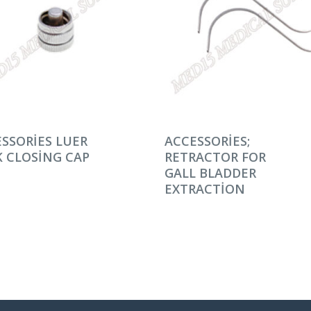
AMINI OKU
DEVAMINI OKU
SSORIES LUER
ACCESSORIES;
 CLOSING CAP
RETRACTOR FOR
GALL BLADDER
EXTRACTION