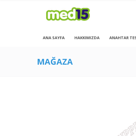
ANA SAYFA
HAKKIMIZDA
ANAHTAR TE
MAĞAZA
Pazartesi - Cuma 08:00 - 18:00
Cumartesi - 08:00 - 14:00
<h6 style= “font-size: 13px; font-weight: 600;