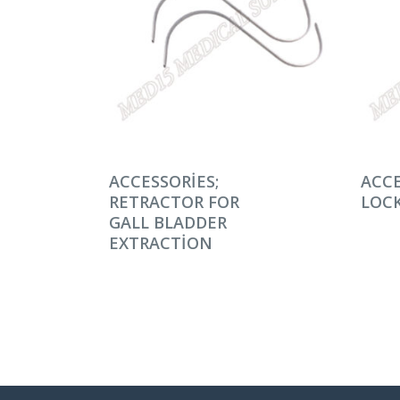
DEVAMINI OKU
DEV
ACCESSORIES;
ACCE
RETRACTOR FOR
LOCK
GALL BLADDER
EXTRACTION