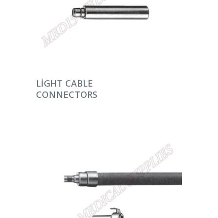
DEVAMINI OKU
LIGHT CABLE
CONNECTORS