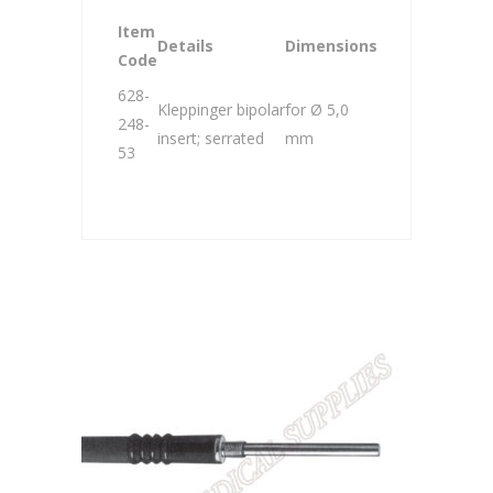
Item
Details
Dimensions
Code
628-
Kleppinger bipolar
for Ø 5,0
248-
insert; serrated
mm
53