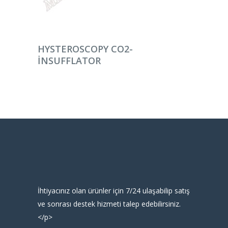
DEVAMINI OKU
HYSTEROSCOPY CO2-
INSUFFLATOR
İhtiyacınız olan ürünler için 7/24 ulaşabilip satış
ve sonrası destek hizmeti talep edebilirsiniz.
</p>