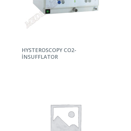
DEVAMINI OKU
HYSTEROSCOPY CO2-
INSUFFLATOR