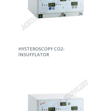
DEVAMINI OKU
HYSTEROSCOPY CO2-
INSUFFLATOR