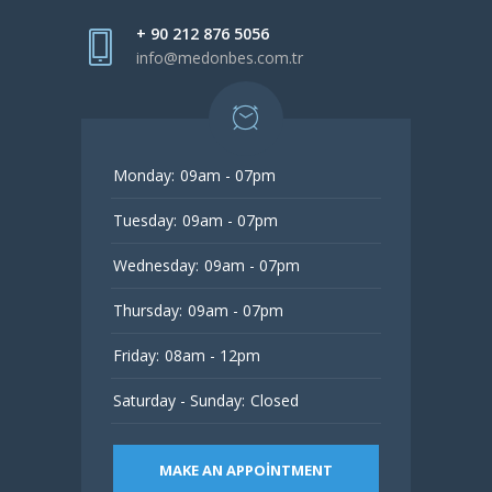
+ 90 212 876 5056
info@medonbes.com.tr
Monday:
09am - 07pm
Tuesday:
09am - 07pm
Wednesday:
09am - 07pm
Thursday:
09am - 07pm
Friday:
08am - 12pm
Saturday - Sunday:
Closed
MAKE AN APPOINTMENT