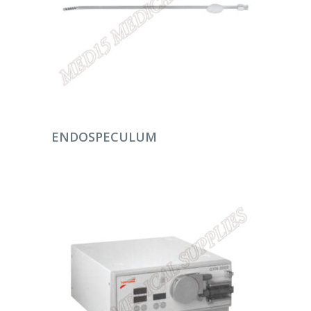
DEVAMINI OKU
ENDOSPECULUM