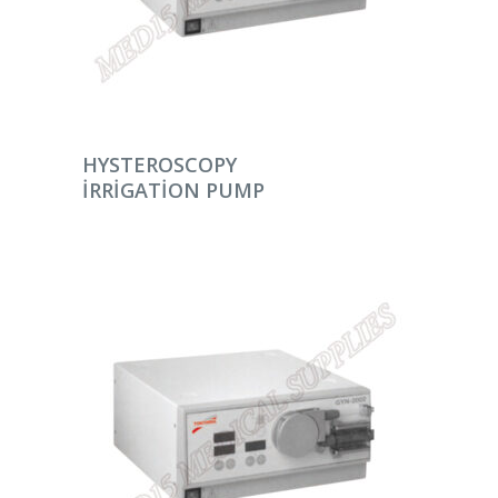
DEVAMINI OKU
HYSTEROSCOPY
IRRIGATION PUMP