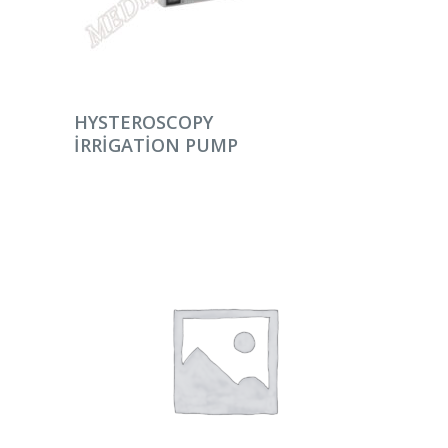
DEVAMINI OKU
HYSTEROSCOPY
IRRIGATION PUMP