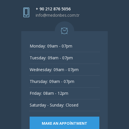
+ 90 212 876 5056
info@medonbes.com.tr
Monday:
09am - 07pm
Tuesday:
09am - 07pm
Wednesday:
09am - 07pm
Thursday:
09am - 07pm
Friday:
08am - 12pm
Saturday - Sunday:
Closed
MAKE AN APPOINTMENT