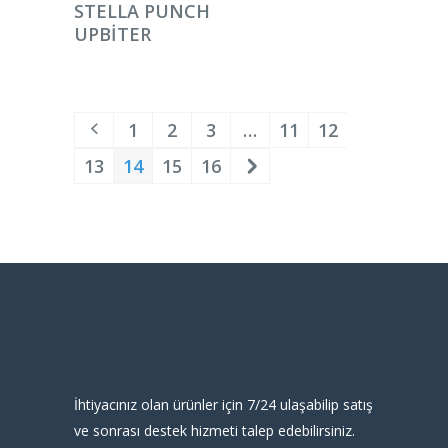
DEVAMINI OKU
STELLA PUNCH
UPBITER
1
2
3
…
11
12
13
14
15
16
İhtiyacınız olan ürünler için 7/24 ulaşabilip satış
ve sonrası destek hizmeti talep edebilirsiniz.