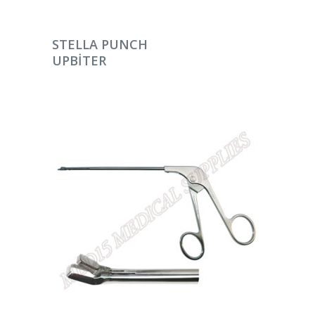
DEVAMINI OKU
STELLA PUNCH
UPBITER