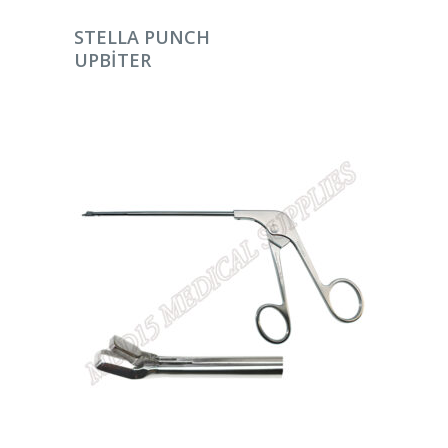
DEVAMINI OKU
STELLA PUNCH
UPBITER