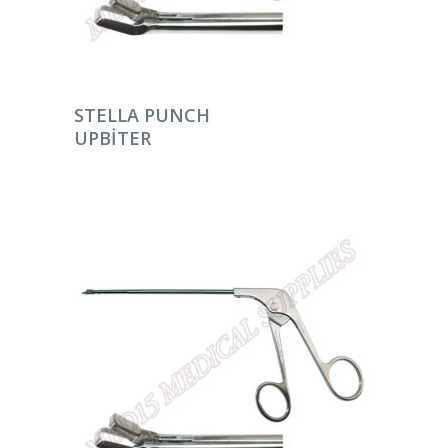
DEVAMINI OKU
STELLA PUNCH
UPBITER