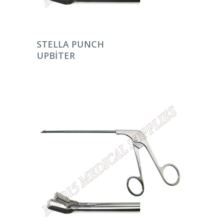
DEVAMINI OKU
STELLA PUNCH
UPBITER